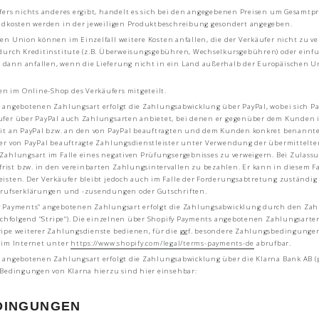
ers nichts anderes ergibt, handelt es sich bei den angegebenen Preisen um Gesamtpre
andkosten werden in der jeweiligen Produktbeschreibung gesondert angegeben.
n Union können im Einzelfall weitere Kosten anfallen, die der Verkäufer nicht zu v
durch Kreditinstitute (z.B. Überweisungsgebühren, Wechselkursgebühren) oder einfuhr
dann anfallen, wenn die Lieferung nicht in ein Land außerhalb der Europäischen Un
 im Online-Shop des Verkäufers mitgeteilt.
angebotenen Zahlungsart erfolgt die Zahlungsabwicklung über PayPal, wobei sich Pay
ufer über PayPal auch Zahlungsarten anbietet, bei denen er gegenüber dem Kunden i
weit an PayPal bzw. an den von PayPal beauftragten und dem Kunden konkret benannt
 der von PayPal beauftragte Zahlungsdienstleister unter Verwendung der übermittel
 Zahlungsart im Falle eines negativen Prüfungsergebnisses zu verweigern. Bei Zulas
ist bzw. in den vereinbarten Zahlungsintervallen zu bezahlen. Er kann in diesem Fa
isten. Der Verkäufer bleibt jedoch auch im Falle der Forderungsabtretung zuständig
errufserklärungen und -zusendungen oder Gutschriften.
 Payments" angebotenen Zahlungsart erfolgt die Zahlungsabwicklung durch den Zahlu
(nachfolgend "Stripe"). Die einzelnen über Shopify Payments angebotenen Zahlungsar
ripe weiterer Zahlungsdienste bedienen, für die ggf. besondere Zahlungsbedingungen
 im Internet unter
https://www.shopify.com
/legal
/terms-payments-de
abrufbar.
 angebotenen Zahlungsart erfolgt die Zahlungsabwicklung über die Klarna Bank AB (p
 Bedingungen von Klarna hierzu sind hier einsehbar:
EDINGUNGEN