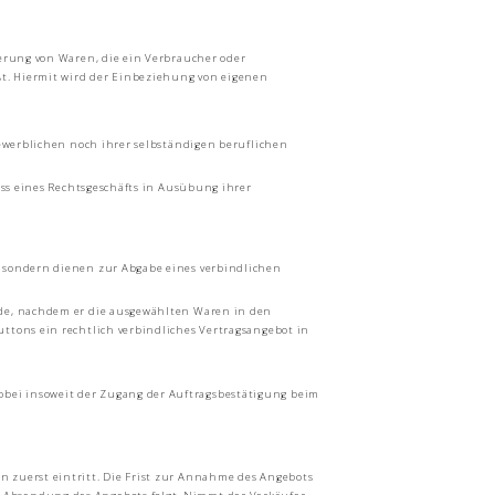
ferung von Waren, die ein Verbraucher oder
t. Hiermit wird der Einbeziehung von eigenen
gewerblichen noch ihrer selbständigen beruflichen
uss eines Rechtsgeschäfts in Ausübung ihrer
, sondern dienen zur Abgabe eines verbindlichen
nde, nachdem er die ausgewählten Waren in den
ttons ein rechtlich verbindliches Vertragsangebot in
wobei insoweit der Zugang der Auftragsbestätigung beim
 zuerst eintritt. Die Frist zur Annahme des Angebots