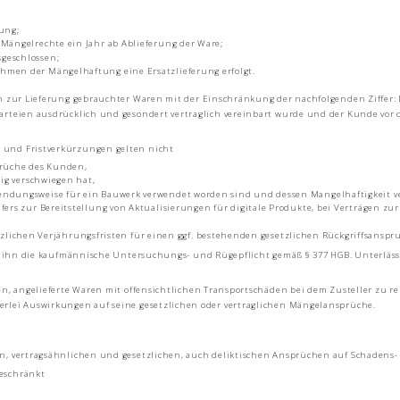
lung;
 Mängelrechte ein Jahr ab Ablieferung der Ware;
geschlossen;
hmen der Mängelhaftung eine Ersatzlieferung erfolgt.
n zur Lieferung gebrauchter Waren mit der Einschränkung der nachfolgenden Ziffer: 
Parteien ausdrücklich und gesondert vertraglich vereinbart wurde und der Kunde vor 
 und Fristverkürzungen gelten nicht
rüche des Kunden,
tig verschwiegen hat,
wendungsweise für ein Bauwerk verwendet worden sind und dessen Mangelhaftigkeit v
fers zur Bereitstellung von Aktualisierungen für digitale Produkte, bei Verträgen zu
tzlichen Verjährungsfristen für einen ggf. bestehenden gesetzlichen Rückgriffsansp
ft ihn die kaufmännische Untersuchungs- und Rügepflicht gemäß § 377 HGB. Unterlässt
en, angelieferte Waren mit offensichtlichen Transportschäden bei dem Zusteller zu 
erlei Auswirkungen auf seine gesetzlichen oder vertraglichen Mängelansprüche.
en, vertragsähnlichen und gesetzlichen, auch deliktischen Ansprüchen auf Schadens-
eschränkt