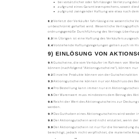
bei vorsätzlicher oder fahrlässiger Verletzung des
aufgrund eines Garantieversprechens, soweit diesb
aufgrund zwingender Haftung wie etwa nach dem
8.2
Verletzt der Verkäufer fahrlässig eine wesentliche V
unbeschränkt gehaftet wird. Wesentliche Vertragspflich
ordnungsgemäße Durchführung des Vertrags überhaupt e
8.3
Im Übrigen ist eine Haftung des Verkäufers ausgesch
8.4
Vorstehende Haftungsregelungen gelten auch im Hinbl
9) EINLÖSUNG VON AKTION
9.1
Gutscheine, die vom Verkäufer im Rahmen von Werbe
können (nachfolgend "Aktionsgutscheine"), können nur
9.2
Einzelne Produkte können von der Gutscheinaktion a
9.3
Aktionsgutscheine können nur vor Abschluss des Best
9.4
Pro Bestellung kann immer nur ein Aktionsgutschein
9.5
Der Warenwert muss mindestens dem Betrag des Aktio
9.6
Reicht der Wert des Aktionsgutscheins zur Deckung 
werden.
9.7
Das Guthaben eines Aktionsgutscheins wird weder in
9.8
Der Aktionsgutschein wird nicht erstattet, wenn der
9.9
Der Aktionsgutschein ist nur für die Verwendung dur
berechtigt, jedoch nicht verpflichtet, die materielle 