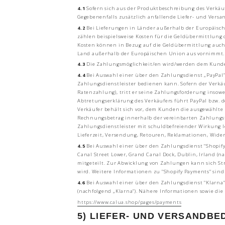
4.1
Sofern sich aus der Produktbeschreibung des Verkäuf
Gegebenenfalls zusätzlich anfallende Liefer- und Vers
4.2
Bei Lieferungen in Länder außerhalb der Europäische
zählen beispielsweise Kosten für die Geldübermittlung 
Kosten können in Bezug auf die Geldübermittlung auch 
Land außerhalb der Europäischen Union aus vornimmt.
4.3
Die Zahlungsmöglichkeit/en wird/werden dem Kunden
4.4
Bei Auswahl einer über den Zahlungsdienst „PayPal“ 
Zahlungsdienstleister bedienen kann. Sofern der Verkä
Ratenzahlung), tritt er seine Zahlungsforderung inso
Abtretungserklärung des Verkäufers führt PayPal bzw.
Verkäufer behält sich vor, dem Kunden die ausgewählte
Rechnungsbetrag innerhalb der vereinbarten Zahlungsfr
Zahlungsdienstleister mit schuldbefreiender Wirkung le
Lieferzeit, Versendung, Retouren, Reklamationen, Wid
4.5
Bei Auswahl einer über den Zahlungsdienst "Shopify
Canal Street Lower, Grand Canal Dock, Dublin, Irland 
mitgeteilt. Zur Abwicklung von Zahlungen kann sich St
wird. Weitere Informationen zu "Shopify Payments" sind
4.6
Bei Auswahl einer über den Zahlungsdienst "Klarna"
(nachfolgend „Klarna“). Nähere Informationen sowie die
https://www.calua.shop
/pages
/payments
5) LIEFER- UND VERSANDB