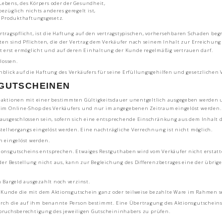
 Lebens, des Körpers oder der Gesundheit,
ezüglich nichts anderes geregelt ist,
 Produkthaftungsgesetz.
ertragspflicht, ist die Haftung auf den vertragstypischen, vorhersehbaren Schaden beg
ten sind Pflichten, die der Vertrag dem Verkäufer nach seinem Inhalt zur Erreichung 
rst ermöglicht und auf deren Einhaltung der Kunde regelmäßig vertrauen darf.
lossen.
ick auf die Haftung des Verkäufers für seine Erfüllungsgehilfen und gesetzlichen V
SGUTSCHEINEN
aktionen mit einer bestimmten Gültigkeitsdauer unentgeltlich ausgegeben werden 
 im Online-Shop des Verkäufers und nur im angegebenen Zeitraum eingelöst werden.
usgeschlossen sein, sofern sich eine entsprechende Einschränkung aus dem Inhalt d
ellvorgangs eingelöst werden. Eine nachträgliche Verrechnung ist nicht möglich.
 eingelöst werden.
nsgutscheins entsprechen. Etwaiges Restguthaben wird vom Verkäufer nicht erstatt
der Bestellung nicht aus, kann zur Begleichung des Differenzbetrages eine der übr
 Bargeld ausgezahlt noch verzinst.
 Kunde die mit dem Aktionsgutschein ganz oder teilweise bezahlte Ware im Rahmen se
ch die auf ihm benannte Person bestimmt. Eine Übertragung des Aktionsgutscheins au
Anspruchsberechtigung des jeweiligen Gutscheininhabers zu prüfen.