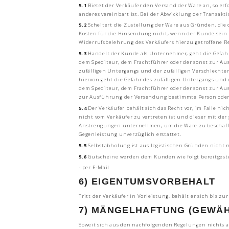
5.1
Bietet der Verkäufer den Versand der Ware an, so er
anderes vereinbart ist. Bei der Abwicklung der Transakt
5.2
Scheitert die Zustellung der Ware aus Gründen, die 
Kosten für die Hinsendung nicht, wenn der Kunde sein 
Widerrufsbelehrung des Verkäufers hierzu getroffene R
5.3
Handelt der Kunde als Unternehmer, geht die Gefahr
dem Spediteur, dem Frachtführer oder der sonst zur Au
zufälligen Untergangs und der zufälligen Verschlecht
hiervon geht die Gefahr des zufälligen Untergangs und 
dem Spediteur, dem Frachtführer oder der sonst zur Au
zur Ausführung der Versendung bestimmte Person oder 
5.4
Der Verkäufer behält sich das Recht vor, im Falle ni
nicht vom Verkäufer zu vertreten ist und dieser mit de
Anstrengungen unternehmen, um die Ware zu beschaffen.
Gegenleistung unverzüglich erstattet.
5.5
Selbstabholung ist aus logistischen Gründen nicht 
5.6
Gutscheine werden dem Kunden wie folgt bereitgeste
- per E-Mail
6) EIGENTUMSVORBEHALT
Tritt der Verkäufer in Vorleistung, behält er sich bis 
7) MÄNGELHAFTUNG (GEWÄH
Soweit sich aus den nachfolgenden Regelungen nichts an