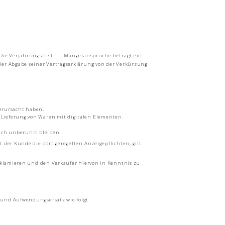
Die Verjährungsfrist für Mängelansprüche beträgt ein
der Abgabe seiner Vertragserklärung von der Verkürzung
erursacht haben,
r Lieferung von Waren mit digitalen Elementen.
ruch unberührt bleiben.
 der Kunde die dort geregelten Anzeigepflichten, gilt
reklamieren und den Verkäufer hiervon in Kenntnis zu
 und Aufwendungsersatz wie folgt: