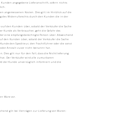
m Kunden angegebene Lieferanschrift, sofern nichts
lich.
en angemessenen Kosten. Dies gilt im Hinblick auf die
g des Widerrufsrechts durch den Kunden die in der
 auf den Kunden über, sobald der Verkäufer die Sache
er Kunde als Verbraucher, geht die Gefahr des
oder eine empfangsberechtigte Person über. Abweichend
auf den Kunden über, sobald der Verkäufer die Sache
Kunde den Spediteur, den Frachtführer oder die sonst
oder Anstalt zuvor nicht benannt hat.
 Dies gilt nur für den Fall, dass die Nichtlieferung
 hat. Der Verkäufer wird alle zumutbaren
ird der Kunde unverzüglich informiert und die
en Ware vor.
chend gilt bei Verträgen zur Lieferung von Waren: