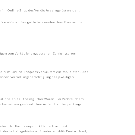
 im Online-Shop des Verkäufers eingelöst werden,
fs einlösbar. Restguthaben werden dem Kunden bis
brigen vom Verkäufer angebotenen Zahlungsarten
n im Online-Shop des Verkäufers einlöst, leisten. Dies
hlenden Vertretungsberechtigung des jeweiligen
nationalen Kauf beweglicher Waren. Bei Verbrauchern
aucher seinen gewöhnlichen Aufenthalt hat, entzogen
gebiet der Bundesrepublik Deutschland, ist
halb des Hoheitsgebiets der Bundesrepublik Deutschland,