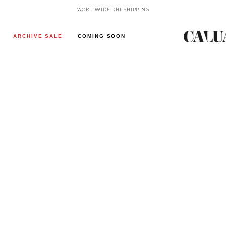
SHOP NOW, PAY LATER WITH KLARNA & PAYPAL
WORLDWIDE DHL SHIPPING
ARCHIVE SALE
COMING SOON