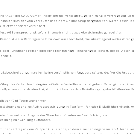
 "AGB") der CALUA GmbH (nachfolgend "Verkäufer"), gelten für alle Verträge zur Lie
insichtlich der vom Verkäufer in seinem Online-Shop dargestellten Waren abschließ
ist etwas anderes vereinbart.
iese AGB entsprechend, sofern insoweit nicht etwas Abweichendes geregelt ist.
 Person, die ein Rechtsgeschäft zu Zwecken abschließt, die überwiegend weder ihrer 
 oder juristische Person oder eine rechtsfähige Personengesellschaft, die bei Abschl
handelt.
uktbeschreibungen stellen keine verbindlichen Angebote seitens des Verkäufers dar
Shop des Verkäufers integrierte Online-Bestellformular abgeben. Dabei gibt der Ku
tellprozess durchlaufen hat, durch Klicken des den Bestellvorgang abschließenden Bu
alb von fünf Tagen annehmen,
stätigung oder eine Auftragsbestätigung in Textform (Fax oder E-Mail) übermittelt, 
wobei insoweit der Zugang der Ware beim Kunden maßgeblich ist, oder
tellung zur Zahlung auffordert.
mt der Vertrag in dem Zeitpunkt zustande, in dem eine der vorgenannten Alternativen