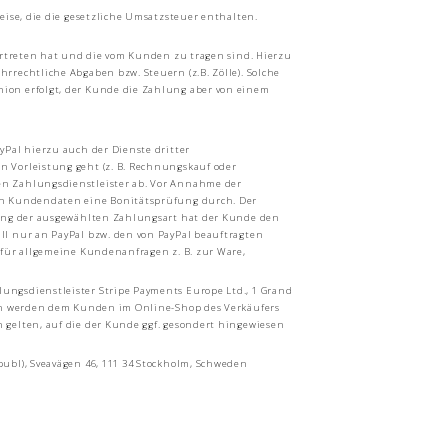
ise, die die gesetzliche Umsatzsteuer enthalten.
ertreten hat und die vom Kunden zu tragen sind. Hierzu
rechtliche Abgaben bzw. Steuern (z.B. Zölle). Solche
ion erfolgt, der Kunde die Zahlung aber von einem
Pal hierzu auch der Dienste dritter
n Vorleistung geht (z. B. Rechnungskauf oder
en Zahlungsdienstleister ab. Vor Annahme der
ten Kundendaten eine Bonitätsprüfung durch. Der
sung der ausgewählten Zahlungsart hat der Kunde den
ll nur an PayPal bzw. den von PayPal beauftragten
 für allgemeine Kundenanfragen z. B. zur Ware,
ngsdienstleister Stripe Payments Europe Ltd., 1 Grand
ten werden dem Kunden im Online-Shop des Verkäufers
 gelten, auf die der Kunde ggf. gesondert hingewiesen
ubl), Sveavägen 46, 111 34 Stockholm, Schweden