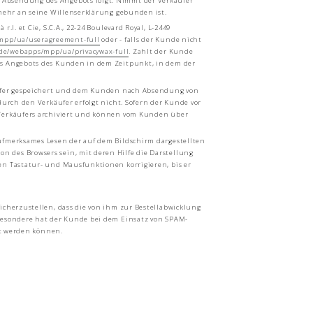
 Absendung des Angebots folgt. Nimmt der Verkäufer
 mehr an seine Willenserklärung gebunden ist.
. et Cie, S.C.A., 22-24 Boulevard Royal, L-2449
mpp
/ua
/useragreement-full
oder - falls der Kunde nicht
de
/webapps
/mpp
/ua
/privacywax-full
. Zahlt der Kunde
es Angebots des Kunden in dem Zeitpunkt, in dem der
käufer gespeichert und dem Kunden nach Absendung von
urch den Verkäufer erfolgt nicht. Sofern der Kunde vor
s Verkäufers archiviert und können vom Kunden über
ufmerksames Lesen der auf dem Bildschirm dargestellten
 des Browsers sein, mit deren Hilfe die Darstellung
en Tastatur- und Mausfunktionen korrigieren, bis er
icherzustellen, dass die von ihm zur Bestellabwicklung
sbesondere hat der Kunde bei dem Einsatz von SPAM-
lt werden können.