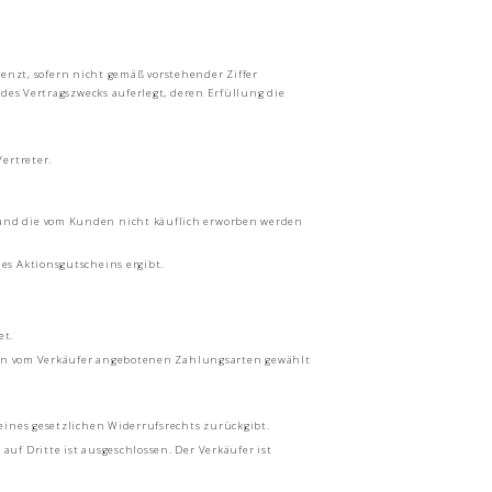
renzt, sofern nicht gemäß vorstehender Ziffer
des Vertragszwecks auferlegt, deren Erfüllung die
ertreter.
und die vom Kunden nicht käuflich erworben werden
es Aktionsgutscheins ergibt.
et.
igen vom Verkäufer angebotenen Zahlungsarten gewählt
ines gesetzlichen Widerrufsrechts zurückgibt.
f Dritte ist ausgeschlossen. Der Verkäufer ist