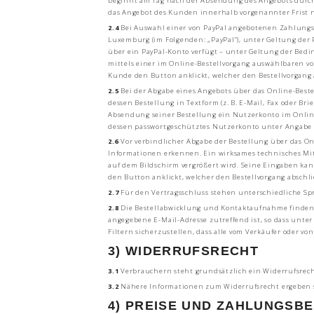
beginnt am Tag nach der Absendung des Angebots durch
das Angebot des Kunden innerhalb vorgenannter Frist ni
2.4
Bei Auswahl einer von PayPal angebotenen Zahlungsart 
Luxemburg (im Folgenden: „PayPal“), unter Geltung de
über ein PayPal-Konto verfügt – unter Geltung der Be
mittels einer im Online-Bestellvorgang auswählbaren v
Kunde den Button anklickt, welcher den Bestellvorgang 
2.5
Bei der Abgabe eines Angebots über das Online-Best
dessen Bestellung in Textform (z. B. E-Mail, Fax oder B
Absendung seiner Bestellung ein Nutzerkonto im Online
dessen passwortgeschütztes Nutzerkonto unter Angabe 
2.6
Vor verbindlicher Abgabe der Bestellung über das O
Informationen erkennen. Ein wirksames technisches Mit
auf dem Bildschirm vergrößert wird. Seine Eingaben kan
den Button anklickt, welcher den Bestellvorgang abschli
2.7
Für den Vertragsschluss stehen unterschiedliche Sp
2.8
Die Bestellabwicklung und Kontaktaufnahme finden in
angegebene E-Mail-Adresse zutreffend ist, so dass unt
Filtern sicherzustellen, dass alle vom Verkäufer oder v
3) WIDERRUFSRECHT
3.1
Verbrauchern steht grundsätzlich ein Widerrufsrech
3.2
Nähere Informationen zum Widerrufsrecht ergeben s
4) PREISE UND ZAHLUNGSB