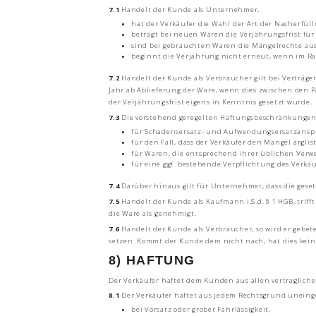
7.1
Handelt der Kunde als Unternehmer,
hat der Verkäufer die Wahl der Art der Nacherfül
beträgt bei neuen Waren die Verjährungsfrist für
sind bei gebrauchten Waren die Mängelrechte aus
beginnt die Verjährung nicht erneut, wenn im Ra
7.2
Handelt der Kunde als Verbraucher gilt bei Verträge
Jahr ab Ablieferung der Ware, wenn dies zwischen den 
der Verjährungsfrist eigens in Kenntnis gesetzt wurde.
7.3
Die vorstehend geregelten Haftungsbeschränkungen
für Schadensersatz- und Aufwendungsersatzansp
für den Fall, dass der Verkäufer den Mangel arglis
für Waren, die entsprechend ihrer üblichen Ver
für eine ggf. bestehende Verpflichtung des Verkäu
7.4
Darüber hinaus gilt für Unternehmer, dass die gese
7.5
Handelt der Kunde als Kaufmann i.S.d. § 1 HGB, trif
die Ware als genehmigt.
7.6
Handelt der Kunde als Verbraucher, so wird er gebet
setzen. Kommt der Kunde dem nicht nach, hat dies kein
8) HAFTUNG
Der Verkäufer haftet dem Kunden aus allen vertraglich
8.1
Der Verkäufer haftet aus jedem Rechtsgrund uneing
bei Vorsatz oder grober Fahrlässigkeit,