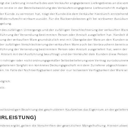
folgt die Lieferung innerhalb des vom Verkäufer angegebenen Liefergebietes an die vo
ion ist die in der Bestellabwicklung des Verkäufers angegebene Lieferanschrift maßgeb
der Kunde zu vertreten hat, trägt der Kunde die dem Verkäufer hierdurch entstehend
Widerrufsrecht wirksam ausübt. Für die Rücksendekosten gilt bei wirksamer Ausübun
egelung.
 des zufälligen Untergangs und der zufälligen Verschlechterung der verkauften Ware
sführung der Versendung bestimmten Person oder Anstalt ausgeliefert hat. Handelt d
erung der verkauften Ware grundsätzlich erst mit Übergabe der Ware an den Kunden 
der zufälligen Verschlechterung der verkauften Ware auch bei Verbrauchern bereits 
sführung der Versendung bestimmten Person oder Anstalt ausgeliefert hat, wenn der 
Anstalt mit der Ausführung beauftragt und der Verkäufer dem Kunden diese Person 
cht richtiger oder nicht ordnungsgemäßer Selbstbelieferung vom Vertrag zurückzutreten.
r gebotenen Sorgfalt ein konkretes Deckungsgeschäft mit dem Zulieferer abgeschlossen
 Im Falle der Nichtverfügbarkeit oder der nur teilweisen Verfügbarkeit der Ware w
möglich.
llt:
zur vollständigen Bezahlung des geschuldeten Kaufpreises das Eigentum an der geliefert
RLEISTUNG)
deres ergibt, gelten die Vorschriften der gesetzlichen Mängelhaftung. Hiervon abwei