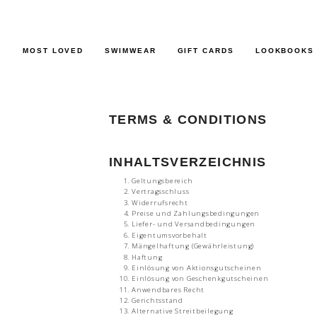
Skip
to
content
MOST LOVED
SWIMWEAR
GIFT CARDS
LOOKBOOKS
TERMS & CONDITIONS
INHALTSVERZEICHNIS
Geltungsbereich
Vertragsschluss
Widerrufsrecht
Preise und Zahlungsbedingungen
Liefer- und Versandbedingungen
Eigentumsvorbehalt
Mängelhaftung (Gewährleistung)
Haftung
Einlösung von Aktionsgutscheinen
Einlösung von Geschenkgutscheinen
Anwendbares Recht
Gerichtsstand
Alternative Streitbeilegung