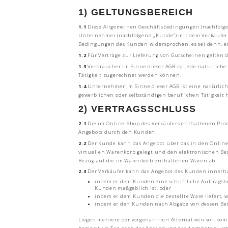
1) GELTUNGSBEREICH
1.1
Diese Allgemeinen Geschäftsbedingungen (nachfolgend
Unternehmer (nachfolgend „Kunde“) mit dem Verkäufer h
Bedingungen des Kunden widersprochen, es sei denn, es 
1.2
Für Verträge zur Lieferung von Gutscheinen gelten d
1.3
Verbraucher im Sinne dieser AGB ist jede natürliche
Tätigkeit zugerechnet werden können.
1.4
Unternehmer im Sinne dieser AGB ist eine natürliche
gewerblichen oder selbständigen beruflichen Tätigkeit 
2) VERTRAGSSCHLUSS
2.1
Die im Online-Shop des Verkäufers enthaltenen Prod
Angebots durch den Kunden.
2.2
Der Kunde kann das Angebot über das in den Online-
virtuellen Warenkorb gelegt und den elektronischen Bes
Bezug auf die im Warenkorb enthaltenen Waren ab.
2.3
Der Verkäufer kann das Angebot des Kunden innerh
indem er dem Kunden eine schriftliche Auftragsbe
Kunden maßgeblich ist, oder
indem er dem Kunden die bestellte Ware liefert, 
indem er den Kunden nach Abgabe von dessen Bes
Liegen mehrere der vorgenannten Alternativen vor, kom