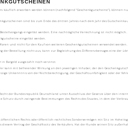
ENKGUTSCHEINEN
rs käuflich erworben werden können (nachfolgend "Geschenkgutscheine"), können nur
gutscheinen sind bis zum Ende des dritten Jahres nach dem Jahr des Gutscheinkau
estellvorgangs eingelöst werden. Eine nachträgliche Verrechnung ist nicht möglich.
kgutscheine eingelöst werden.
Waren und nicht für den Kauf von weiteren Geschenkgutscheinen verwendet werden.
g der Bestellung nicht aus, kann zur Begleichung des Differenzbetrages eine der ü
in Bargeld ausgezahlt noch verzinst.
er kann mit befreiender Wirkung an den jeweiligen Inhaber, der den Geschenkgutschei
lässige Unkenntnis von der Nichtberechtigung, der Geschäftsunfähigkeit oder der fe
 Recht der Bundesrepublik Deutschland unter Ausschluss der Gesetze über den inter
ährte Schutz durch zwingende Bestimmungen des Rechts des Staates, in dem der Verbr
 öffentlichen Rechts oder öffentlich-rechtliches Sondervermögen mit Sitz im Hoheits
aus diesem Vertrag der Geschäftssitz des Verkäufers. Hat der Kunde seinen Sitz außer