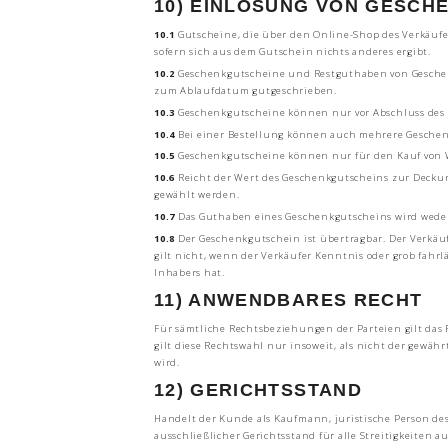
10) EINLÖSUNG VON GESCH
10.1
Gutscheine, die über den Online-Shop des Verkäufe
sofern sich aus dem Gutschein nichts anderes ergibt.
10.2
Geschenkgutscheine und Restguthaben von Geschenk
zum Ablaufdatum gutgeschrieben.
10.3
Geschenkgutscheine können nur vor Abschluss des B
10.4
Bei einer Bestellung können auch mehrere Geschen
10.5
Geschenkgutscheine können nur für den Kauf von 
10.6
Reicht der Wert des Geschenkgutscheins zur Deckun
gewählt werden.
10.7
Das Guthaben eines Geschenkgutscheins wird weder 
10.8
Der Geschenkgutschein ist übertragbar. Der Verkäuf
gilt nicht, wenn der Verkäufer Kenntnis oder grob fahr
Inhabers hat.
11) ANWENDBARES RECHT
Für sämtliche Rechtsbeziehungen der Parteien gilt das
gilt diese Rechtswahl nur insoweit, als nicht der gew
wird.
12) GERICHTSSTAND
Handelt der Kunde als Kaufmann, juristische Person des
ausschließlicher Gerichtsstand für alle Streitigkeiten 